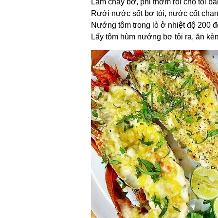
Làm chảy bơ, phi thơm rồi cho tỏi bă
Rưới nước sốt bơ tỏi, nước cốt chanh
Nướng tôm trong lò ở nhiệt độ 200 đ
Lấy tôm hùm nướng bơ tỏi ra, ăn kè