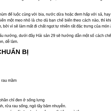
 hùm để luộc cùng với bia, nước dừa hoặc đem hấp với sả, hay
iên một mẹo nhỏ là cho dù bạn chế biến theo cách nào, thì k
bởi vì sẽ làm mất đi chất ngọt tự nhiên rất đặc trưng của món 
nấu nướng, dưới đây Hải sản 29 sẽ hướng dẫn một số cách chế
n, dễ làm.
CHUẨN BỊ
, rau mầm
 phần chỉ đen ở sống lưng
h, rửa rau sống, ngò tây băm nhuyễn.