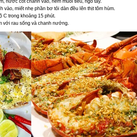
m, nước cốt chanh vào, nêm muối tiêu, ngò tây.
 vào, miết nhẹ phần bơ tỏi dàn đều lên thịt tôm hùm.
ộ C trong khoảng 15 phút.
m với rau sống và chanh nướng.