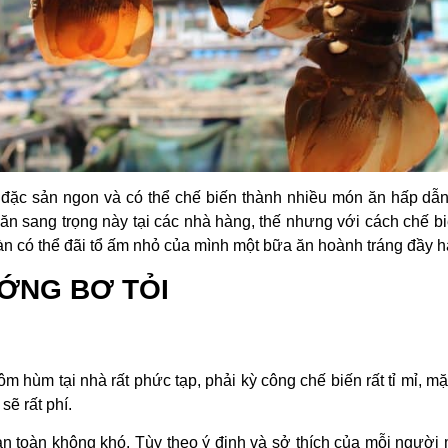
ặc sản ngon và có thể chế biến thành nhiều món ăn hấp dẫ
n sang trọng này tại các nhà hàng, thế nhưng với cách chế bi
àn có thể đãi tổ ấm nhỏ của mình một bữa ăn hoành tráng đầy h
ỚNG BƠ TỎI
ôm hùm tại nhà rất phức tạp, phải kỳ công chế biến rất tỉ mỉ, m
sẽ rất phí.
àn toàn không khó. Tùy theo ý định và sở thích của mỗi ngườ