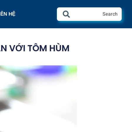
Search
IÊN HỆ
N VỚI TÔM HÙM