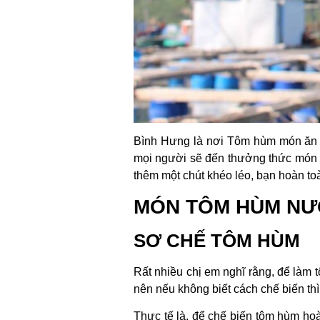
Bình Hưng là nơi Tôm hùm món ăn đ
mọi người sẽ đến thưởng thức món ă
thêm một chút khéo léo, bạn hoàn to
MÓN TÔM HÙM NƯ
SƠ CHẾ TÔM HÙM
Rất nhiều chị em nghĩ rằng, để làm t
nên nếu không biết cách chế biến thì 
Thực tế là, để chế biến tôm hùm ho