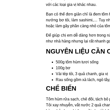
với các loại gia vị khác nhau.
Bạn có thể đơn giản chỉ là đem tôm
nướng bơ tỏi, làm sashimi,… Tuy nh
hoặc làm gãy phần càng nhỏ của tôm, 
Để giúp chị em dễ dàng hơn trong 
như nhà hàng nhưng lại rất nhanh gọ
NGUYÊN LIỆU CẦN 
500g tôm hùm tươi sống
100g bơ
Vài tép tỏi, 3 quả chanh, gia vị
Rau sống gồm xà lách, ngò tây
CHẾ BIẾN
Tôm hùm rửa sạch, chẻ đôi, tách bỏ
Tỏi xay nhuyễn, vắt nước 2 quả chan