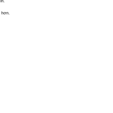
ín.
g hơn.