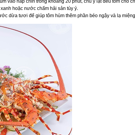
ùm vào hấp chín trong khoảng 20 phút, chú ý lật đều tôm cho ch
 xanh hoặc nước chấm hải sản tùy ý.
nước dừa tươi để giúp tôm hùm thêm phần béo ngậy và lạ miện